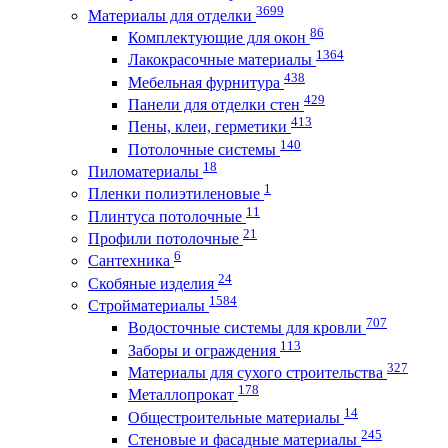
3699
Материалы для отделки
86
Комплектующие для окон
1364
Лакокрасочные материалы
438
Мебельная фурнитура
429
Панели для отделки стен
413
Пены, клеи, герметики
140
Потолочные системы
18
Пиломатериалы
1
Пленки полиэтиленовые
11
Плинтуса потолочные
21
Профили потолочные
6
Сантехника
24
Скобяные изделия
1584
Стройматериалы
707
Водосточные системы для кровли
113
Заборы и ограждения
327
Материалы для сухого строительства
178
Металлопрокат
14
Общестроительные материалы
245
Стеновые и фасадные материалы