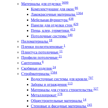
3699
Материалы для отделки
86
Комплектующие для окон
1364
Лакокрасочные материалы
438
Мебельная фурнитура
429
Панели для отделки стен
413
Пены, клеи, герметики
140
Потолочные системы
18
Пиломатериалы
1
Пленки полиэтиленовые
11
Плинтуса потолочные
21
Профили потолочные
6
Сантехника
24
Скобяные изделия
1584
Стройматериалы
707
Водосточные системы для кровли
113
Заборы и ограждения
327
Материалы для сухого строительства
178
Металлопрокат
14
Общестроительные материалы
245
Стеновые и фасадные материалы