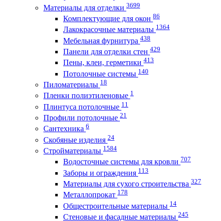
3699
Материалы для отделки
86
Комплектующие для окон
1364
Лакокрасочные материалы
438
Мебельная фурнитура
429
Панели для отделки стен
413
Пены, клеи, герметики
140
Потолочные системы
18
Пиломатериалы
1
Пленки полиэтиленовые
11
Плинтуса потолочные
21
Профили потолочные
6
Сантехника
24
Скобяные изделия
1584
Стройматериалы
707
Водосточные системы для кровли
113
Заборы и ограждения
327
Материалы для сухого строительства
178
Металлопрокат
14
Общестроительные материалы
245
Стеновые и фасадные материалы