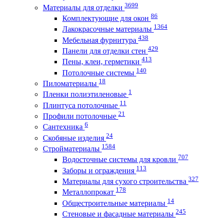
3699
Материалы для отделки
86
Комплектующие для окон
1364
Лакокрасочные материалы
438
Мебельная фурнитура
429
Панели для отделки стен
413
Пены, клеи, герметики
140
Потолочные системы
18
Пиломатериалы
1
Пленки полиэтиленовые
11
Плинтуса потолочные
21
Профили потолочные
6
Сантехника
24
Скобяные изделия
1584
Стройматериалы
707
Водосточные системы для кровли
113
Заборы и ограждения
327
Материалы для сухого строительства
178
Металлопрокат
14
Общестроительные материалы
245
Стеновые и фасадные материалы