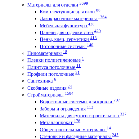
3699
Материалы для отделки
86
Комплектующие для окон
1364
Лакокрасочные материалы
438
Мебельная фурнитура
429
Панели для отделки стен
413
Пены, клеи, герметики
140
Потолочные системы
18
Пиломатериалы
1
Пленки полиэтиленовые
11
Плинтуса потолочные
21
Профили потолочные
6
Сантехника
24
Скобяные изделия
1584
Стройматериалы
707
Водосточные системы для кровли
113
Заборы и ограждения
327
Материалы для сухого строительства
178
Металлопрокат
14
Общестроительные материалы
245
Стеновые и фасадные материалы