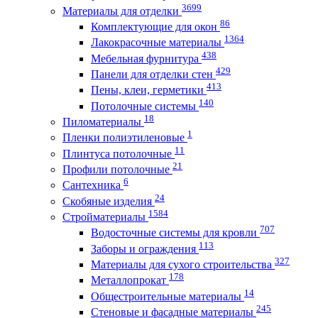
3699
Материалы для отделки
86
Комплектующие для окон
1364
Лакокрасочные материалы
438
Мебельная фурнитура
429
Панели для отделки стен
413
Пены, клеи, герметики
140
Потолочные системы
18
Пиломатериалы
1
Пленки полиэтиленовые
11
Плинтуса потолочные
21
Профили потолочные
6
Сантехника
24
Скобяные изделия
1584
Стройматериалы
707
Водосточные системы для кровли
113
Заборы и ограждения
327
Материалы для сухого строительства
178
Металлопрокат
14
Общестроительные материалы
245
Стеновые и фасадные материалы