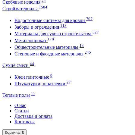
24
Скобяные изделия
1584
Стройматериалы
707
Водосточные системы для кровли
113
Заборы и ограждения
327
Материалы для сухого строительства
178
Металлопрокат
14
Общестроительные материалы
245
Стеновые и фасадные материалы
44
Сухие смеси
9
Клеи плиточные
27
Штукатурки, шпатлевки
11
Теплые полы
О нас
Статьи
Доставка и оплата
Контакты
Корзина
: 0