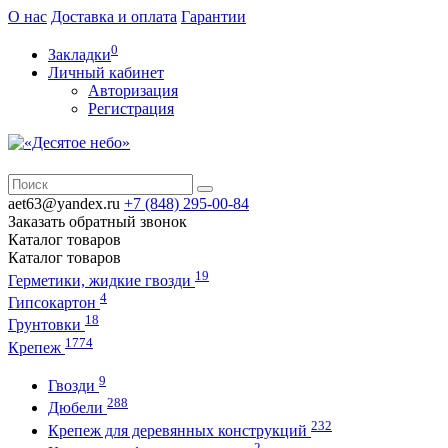
О нас
Доставка и оплата
Гарантии
0
Закладки
Личный кабинет
Авторизация
Регистрация
aet63@yandex.ru
+7 (848)
295-00-84
Заказать обратный звонок
Каталог
товаров
Каталог
товаров
19
Герметики, жидкие гвозди
4
Гипсокартон
18
Грунтовки
1774
Крепеж
9
Гвозди
288
Дюбели
232
Крепеж для деревянных конструкций
2