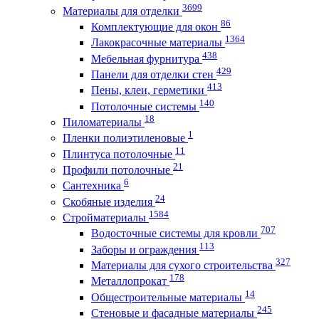
3699
Материалы для отделки
86
Комплектующие для окон
1364
Лакокрасочные материалы
438
Мебельная фурнитура
429
Панели для отделки стен
413
Пены, клеи, герметики
140
Потолочные системы
18
Пиломатериалы
1
Пленки полиэтиленовые
11
Плинтуса потолочные
21
Профили потолочные
6
Сантехника
24
Скобяные изделия
1584
Стройматериалы
707
Водосточные системы для кровли
113
Заборы и ограждения
327
Материалы для сухого строительства
178
Металлопрокат
14
Общестроительные материалы
245
Стеновые и фасадные материалы